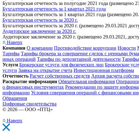
Бухгалтерская отчетность за полугодие 2021 года (размещено 23
Бухгалтерская отчетность за 1 квартал 2021 года
Бухгалтерская отчетность за 1 квартал 2021 года (размещено 20
Бухгалтерская отчетность за 2020 г.
Бухгалтерская отчетность за 2020 г. (размещено 29.03.2021 дост
Аудиторское заключение за 2020 г.
Аудиторское заключение за 2020 г. (размещено 29.03.2021, дост
Наверх
Компания
О компании
Противодействие коррупции
Новости
Тарифы
Тарифы брокера за совершение сделок с ценными бум
иных операций
Тарифы по депозитарной деятельности
Тарифы 
Услуги
Брокерские услуги для физических лиц
Брокерские усл
услуги
Заявка на открытие счета
Инвестиционная платформа
Отчетность
Расчет собственных средств
Архив расчета собств
Раскрытие информации
Обязательная информация
Операцио
о финансовых инструментах
Рекомендации по защите информ
информации
Условия совершения операций с финансовыми ин
Обращения
Цифровые свидетельства
© 2026 — ООО «ПТЦ»
Наверх