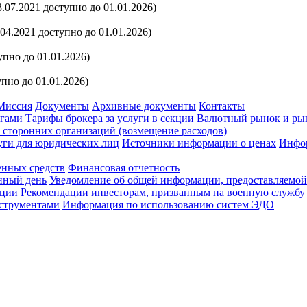
.07.2021 доступно до 01.01.2026)
.04.2021 доступно до 01.01.2026)
упно до 01.01.2026)
упно до 01.01.2026)
Миссия
Документы
Архивные документы
Контакты
агами
Тарифы брокера за услуги в секции Валютный рынок и ры
сторонних организаций (возмещение расходов)
уги для юридических лиц
Источники информации о ценах
Инфор
енных средств
Финансовая отчетность
нный день
Уведомление об общей информации, предоставляемой
ации
Рекомендации инвесторам, призванным на военную службу
струментами
Информация по использованию систем ЭДО