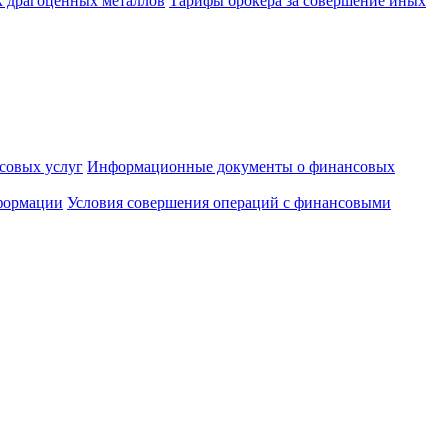
к драгоценных металлов
Тарифы брокера за совершение иных
совых услуг
Информационные документы о финансовых
формации
Условия совершения операций с финансовыми