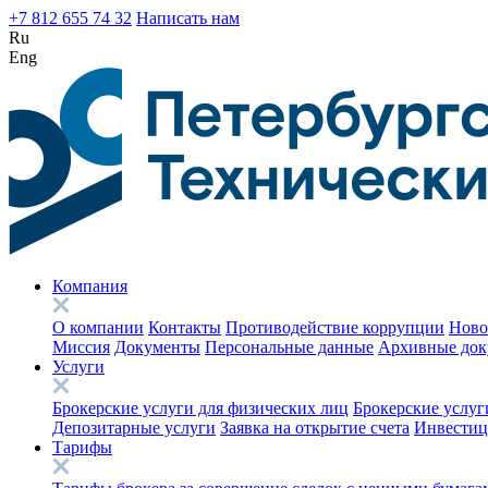
+7 812 655 74 32
Написать нам
Ru
Eng
Компания
О компании
Контакты
Противодействие коррупции
Ново
Миссия
Документы
Персональные данные
Архивные до
Услуги
Брокерские услуги для физических лиц
Брокерские услуг
Депозитарные услуги
Заявка на открытие счета
Инвестиц
Тарифы