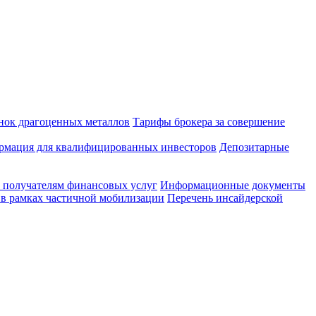
нок драгоценных металлов
Тарифы брокера за совершение
мация для квалифицированных инвесторов
Депозитарные
 получателям финансовых услуг
Информационные документы
 в рамках частичной мобилизации
Перечень инсайдерской