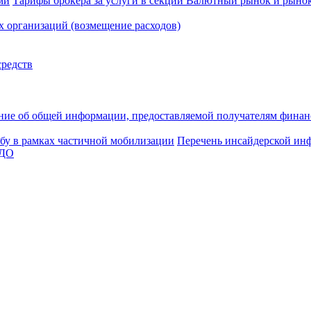
ми
Тарифы брокера за услуги в секции Валютный рынок и рыно
 организаций (возмещение расходов)
средств
ние об общей информации, предоставляемой получателям финан
бу в рамках частичной мобилизации
Перечень инсайдерской ин
ЭДО