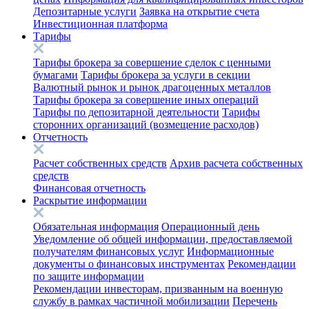
Депозитарные услуги
Заявка на открытие счета
Инвестиционная платформа
Тарифы
Тарифы брокера за совершение сделок с ценными
бумагами
Тарифы брокера за услуги в секции
Валютный рынок и рынок драгоценных металлов
Тарифы брокера за совершение иных операций
Тарифы по депозитарной деятельности
Тарифы
сторонних организаций (возмещение расходов)
Отчетность
Расчет собственных средств
Архив расчета собственных
средств
Финансовая отчетность
Раскрытие информации
Обязательная информация
Операционный день
Уведомление об общей информации, предоставляемой
получателям финансовых услуг
Информационные
документы о финансовых инструментах
Рекомендации
по защите информации
Рекомендации инвесторам, призванным на военную
службу в рамках частичной мобилизации
Перечень