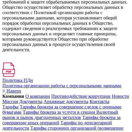
требований к защите обрабатываемых персональных данных.
Общество осуществляет обработку персональных данных в
соответствии с Политикой организации работы с
персональными данными, которая устанавливает общий
порядок обработки персональных данных в Обществе,
содержит сведения о реализуемых требованиях к защите
персональных данных и определяет главные принципы,
которыми руководствуется Общество при обработке
персональных данных в процессе осуществления своей
деятельности.
Политика ПДн
Политика организации работы с персональными данными
Наверх
Компания
О компании
Противодействие коррупции
Новости
Миссия
Документы
Архивные документы
Контакты
Тарифы
Тарифы брокера за совершение сделок с ценными
бумагами
Тарифы брокера за услуги в секции Валютный
рынок и рынок драгоценных металлов
Тарифы брокера за
совершение иных операций
Тарифы по депозитарной
деятельности
Тарифы сторонних организаций (возмещение