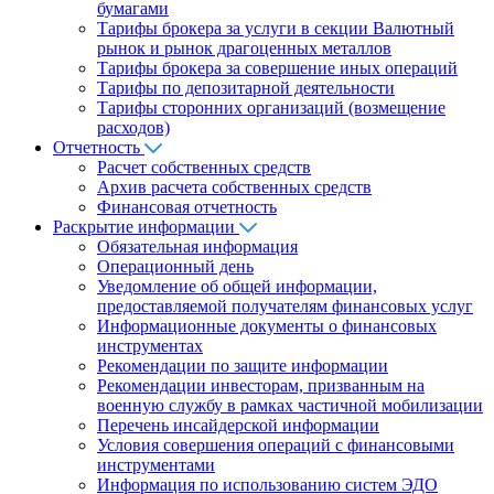
бумагами
Тарифы брокера за услуги в секции Валютный
рынок и рынок драгоценных металлов
Тарифы брокера за совершение иных операций
Тарифы по депозитарной деятельности
Тарифы сторонних организаций (возмещение
расходов)
Отчетность
Расчет собственных средств
Архив расчета собственных средств
Финансовая отчетность
Раскрытие информации
Обязательная информация
Операционный день
Уведомление об общей информации,
предоставляемой получателям финансовых услуг
Информационные документы о финансовых
инструментах
Рекомендации по защите информации
Рекомендации инвесторам, призванным на
военную службу в рамках частичной мобилизации
Перечень инсайдерской информации
Условия совершения операций с финансовыми
инструментами
Информация по использованию систем ЭДО