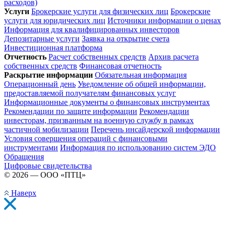
расходов)
Услуги
Брокерские услуги для физических лиц
Брокерские
услуги для юридических лиц
Источники информации о ценах
Информация для квалифицированных инвесторов
Депозитарные услуги
Заявка на открытие счета
Инвестиционная платформа
Отчетность
Расчет собственных средств
Архив расчета
собственных средств
Финансовая отчетность
Раскрытие информации
Обязательная информация
Операционный день
Уведомление об общей информации,
предоставляемой получателям финансовых услуг
Информационные документы о финансовых инструментах
Рекомендации по защите информации
Рекомендации
инвесторам, призванным на военную службу в рамках
частичной мобилизации
Перечень инсайдерской информации
Условия совершения операций с финансовыми
инструментами
Информация по использованию систем ЭДО
Обращения
Цифровые свидетельства
© 2026 — ООО «ПТЦ»
Наверх