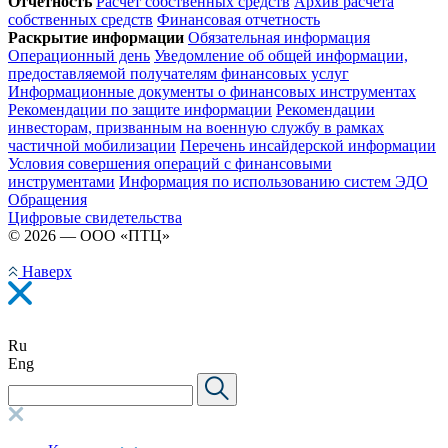
Отчетность
Расчет собственных средств
Архив расчета
собственных средств
Финансовая отчетность
Раскрытие информации
Обязательная информация
Операционный день
Уведомление об общей информации,
предоставляемой получателям финансовых услуг
Информационные документы о финансовых инструментах
Рекомендации по защите информации
Рекомендации
инвесторам, призванным на военную службу в рамках
частичной мобилизации
Перечень инсайдерской информации
Условия совершения операций с финансовыми
инструментами
Информация по использованию систем ЭДО
Обращения
Цифровые свидетельства
© 2026 — ООО «ПТЦ»
Наверх
Ru
Eng