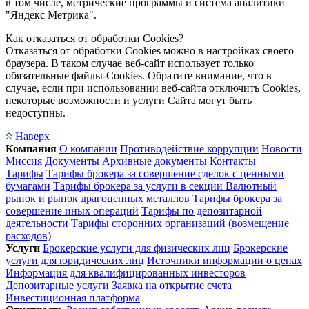
в том числе, метрические программы и система аналитики
"Яндекс Метрика".
Как отказаться от обработки Cookies?
Отказаться от обработки Cookies можно в настройках своего
браузера. В таком случае веб-сайт использует только
обязательные файлы-Cookies. Обратите внимание, что в
случае, если при использовании веб-сайта отключить Cookies,
некоторые возможности и услуги Сайта могут быть
недоступны.
Наверх
Компания
О компании
Противодействие коррупции
Новости
Миссия
Документы
Архивные документы
Контакты
Тарифы
Тарифы брокера за совершение сделок с ценными
бумагами
Тарифы брокера за услуги в секции Валютный
рынок и рынок драгоценных металлов
Тарифы брокера за
совершение иных операций
Тарифы по депозитарной
деятельности
Тарифы сторонних организаций (возмещение
расходов)
Услуги
Брокерские услуги для физических лиц
Брокерские
услуги для юридических лиц
Источники информации о ценах
Информация для квалифицированных инвесторов
Депозитарные услуги
Заявка на открытие счета
Инвестиционная платформа