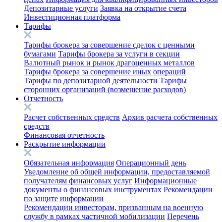
Депозитарные услуги
Заявка на открытие счета
Инвестиционная платформа
Тарифы
Тарифы брокера за совершение сделок с ценными
бумагами
Тарифы брокера за услуги в секции
Валютный рынок и рынок драгоценных металлов
Тарифы брокера за совершение иных операций
Тарифы по депозитарной деятельности
Тарифы
сторонних организаций (возмещение расходов)
Отчетность
Расчет собственных средств
Архив расчета собственных
средств
Финансовая отчетность
Раскрытие информации
Обязательная информация
Операционный день
Уведомление об общей информации, предоставляемой
получателям финансовых услуг
Информационные
документы о финансовых инструментах
Рекомендации
по защите информации
Рекомендации инвесторам, призванным на военную
службу в рамках частичной мобилизации
Перечень