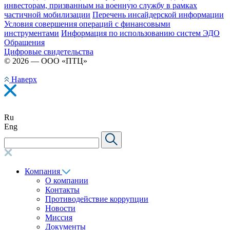
инвесторам, призванным на военную службу в рамках
частичной мобилизации
Перечень инсайдерской информации
Условия совершения операций с финансовыми
инструментами
Информация по использованию систем ЭДО
Обращения
Цифровые свидетельства
© 2026 — ООО «ПТЦ»
Наверх
Ru
Eng
Компания
О компании
Контакты
Противодействие коррупции
Новости
Миссия
Документы