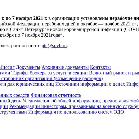
г. по 7 ноября 2021 г.
в организации установлены
нерабочие д
ийской Федерации нерабочих дней в октябре — ноябре 2021 г.»,
нию в Санкт-Петербурге новой коронавирусной инфекции (COVI
ктября по 7 ноября 2021года».
 электронной почте
ptc@spvb.ru
.
Миссия
Документы
Архивные документы
Контакты
агами
Тарифы брокера за услуги в секции Валютный рынок и ры
сторонних организаций (возмещение расходов)
уги для юридических лиц
Источники информации о ценах
Инфор
енных средств
Финансовая отчетность
нный день
Уведомление об общей информации, предоставляемой
ации
Рекомендации инвесторам, призванным на военную службу
струментами
Информация по использованию систем ЭДО