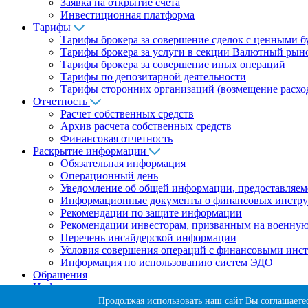
Заявка на открытие счета
Инвестиционная платформа
Тарифы
Тарифы брокера за совершение сделок с ценными 
Тарифы брокера за услуги в секции Валютный рын
Тарифы брокера за совершение иных операций
Тарифы по депозитарной деятельности
Тарифы сторонних организаций (возмещение расхо
Отчетность
Расчет собственных средств
Архив расчета собственных средств
Финансовая отчетность
Раскрытие информации
Обязательная информация
Операционный день
Уведомление об общей информации, предоставляем
Информационные документы о финансовых инстру
Рекомендации по защите информации
Рекомендации инвесторам, призванным на военную
Перечень инсайдерской информации
Условия совершения операций с финансовыми инс
Информация по использованию систем ЭДО
Обращения
Цифровые свидетельства
Личный кабинет
Продолжая использовать наш сайт Вы соглашаете