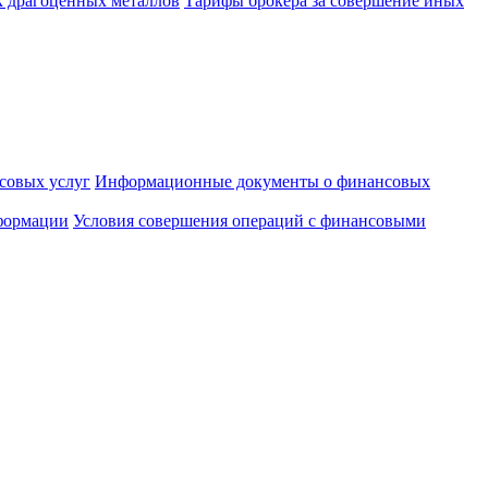
к драгоценных металлов
Тарифы брокера за совершение иных
совых услуг
Информационные документы о финансовых
формации
Условия совершения операций с финансовыми