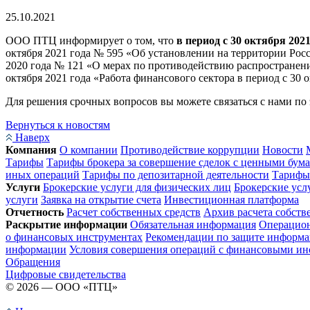
25.10.2021
ООО ПТЦ информирует о том, что
в период с 30 октября 2021 
октября 2021 года № 595 «Об установлении на территории Росс
2020 года № 121 «О мерах по противодействию распростране
октября 2021 года «Работа финансового сектора в период с 30 о
Для решения срочных вопросов вы можете связаться с нами по
Вернуться к новостям
Наверх
Компания
О компании
Противодействие коррупции
Новости
Тарифы
Тарифы брокера за совершение сделок с ценными бум
иных операций
Тарифы по депозитарной деятельности
Тарифы 
Услуги
Брокерские услуги для физических лиц
Брокерские усл
услуги
Заявка на открытие счета
Инвестиционная платформа
Отчетность
Расчет собственных средств
Архив расчета собств
Раскрытие информации
Обязательная информация
Операцио
о финансовых инструментах
Рекомендации по защите информ
информации
Условия совершения операций с финансовыми ин
Обращения
Цифровые свидетельства
© 2026 — ООО «ПТЦ»