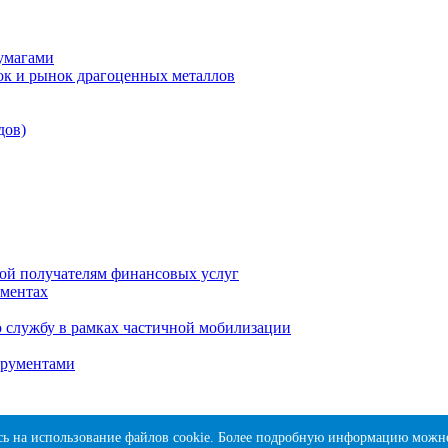
бумагами
ок и рынок драгоценных металлов
дов)
ой получателям финансовых услуг
ментах
 службу в рамках частичной мобилизации
трументами
сь на использование файлов cookie. Более подробную информацию можн