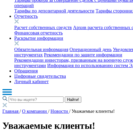
Тарифы брокера за совершение сделок с ценными бумага
операций
Тарифы по депозитарной деятельности
Тарифы сторонних
Отчетность
Расчет собственных средств
Архив расчета собственных 
Финансовая отчетность
Раскрытие информации
Обязательная информация
Операционный день
Уведомле
инструментах
Рекомендации по защите информации
Рекомендации инвесторам, призванным на военную служ
инструментами
Информация по использованию систем 
Обращения
Цифровые свидетельства
Личный кабинет
Найти!
Главная
/
О компании
/
Новости
/
Уважаемые клиенты!
Уважаемые клиенты!