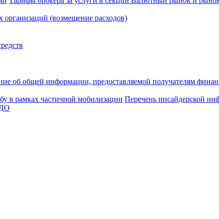
ми
Тарифы брокера за услуги в секции Валютный рынок и рыно
 организаций (возмещение расходов)
средств
ние об общей информации, предоставляемой получателям финан
бу в рамках частичной мобилизации
Перечень инсайдерской ин
ЭДО