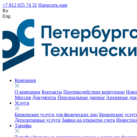
+7 812 655 74 32
Написать нам
Ru
Eng
Компания
О компании
Контакты
Противодействие коррупции
Ново
Миссия
Документы
Персональные данные
Архивные до
Услуги
Брокерские услуги для физических лиц
Брокерские услуг
Депозитарные услуги
Заявка на открытие счета
Инвестиц
Тарифы