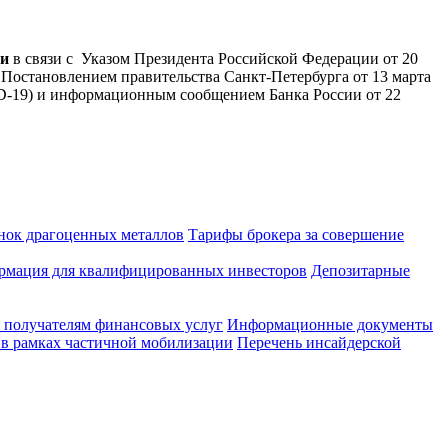
ни
в связи с Указом Президента Российской Федерации от 20
 Постановлением правительства Санкт-Петербурга от 13 марта
D-19) и информационным сообщением Банка России от 22
нок драгоценных металлов
Тарифы брокера за совершение
мация для квалифицированных инвесторов
Депозитарные
 получателям финансовых услуг
Информационные документы
 в рамках частичной мобилизации
Перечень инсайдерской