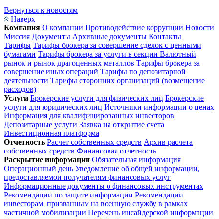
Вернуться к новостям
Наверх
Компания
О компании
Противодействие коррупции
Новости
Миссия
Документы
Архивные документы
Контакты
Тарифы
Тарифы брокера за совершение сделок с ценными
бумагами
Тарифы брокера за услуги в секции Валютный
рынок и рынок драгоценных металлов
Тарифы брокера за
совершение иных операций
Тарифы по депозитарной
деятельности
Тарифы сторонних организаций (возмещение
расходов)
Услуги
Брокерские услуги для физических лиц
Брокерские
услуги для юридических лиц
Источники информации о ценах
Информация для квалифицированных инвесторов
Депозитарные услуги
Заявка на открытие счета
Инвестиционная платформа
Отчетность
Расчет собственных средств
Архив расчета
собственных средств
Финансовая отчетность
Раскрытие информации
Обязательная информация
Операционный день
Уведомление об общей информации,
предоставляемой получателям финансовых услуг
Информационные документы о финансовых инструментах
Рекомендации по защите информации
Рекомендации
инвесторам, призванным на военную службу в рамках
частичной мобилизации
Перечень инсайдерской информации