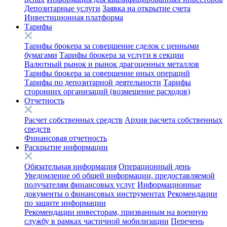
Депозитарные услуги
Заявка на открытие счета
Инвестиционная платформа
Тарифы
Тарифы брокера за совершение сделок с ценными
бумагами
Тарифы брокера за услуги в секции
Валютный рынок и рынок драгоценных металлов
Тарифы брокера за совершение иных операций
Тарифы по депозитарной деятельности
Тарифы
сторонних организаций (возмещение расходов)
Отчетность
Расчет собственных средств
Архив расчета собственных
средств
Финансовая отчетность
Раскрытие информации
Обязательная информация
Операционный день
Уведомление об общей информации, предоставляемой
получателям финансовых услуг
Информационные
документы о финансовых инструментах
Рекомендации
по защите информации
Рекомендации инвесторам, призванным на военную
службу в рамках частичной мобилизации
Перечень