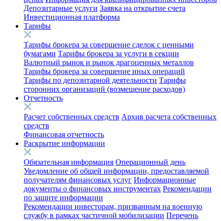
Депозитарные услуги
Заявка на открытие счета
Инвестиционная платформа
Тарифы
Тарифы брокера за совершение сделок с ценными
бумагами
Тарифы брокера за услуги в секции
Валютный рынок и рынок драгоценных металлов
Тарифы брокера за совершение иных операций
Тарифы по депозитарной деятельности
Тарифы
сторонних организаций (возмещение расходов)
Отчетность
Расчет собственных средств
Архив расчета собственных
средств
Финансовая отчетность
Раскрытие информации
Обязательная информация
Операционный день
Уведомление об общей информации, предоставляемой
получателям финансовых услуг
Информационные
документы о финансовых инструментах
Рекомендации
по защите информации
Рекомендации инвесторам, призванным на военную
службу в рамках частичной мобилизации
Перечень