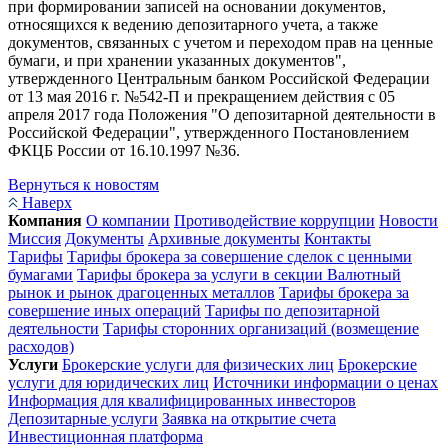
при формировании записей на основании документов,
относящихся к ведению депозитарного учета, а также
документов, связанных с учетом и переходом прав на ценные
бумаги, и при хранении указанных документов",
утвержденного Центральным банком Российской Федерации
от 13 мая 2016 г. №542-П и прекращением действия с 05
апреля 2017 года Положения "О депозитарной деятельности в
Российской Федерации", утвержденного Постановлением
ФКЦБ России от 16.10.1997 №36.
Вернуться к новостям
Наверх
Компания
О компании
Противодействие коррупции
Новости
Миссия
Документы
Архивные документы
Контакты
Тарифы
Тарифы брокера за совершение сделок с ценными
бумагами
Тарифы брокера за услуги в секции Валютный
рынок и рынок драгоценных металлов
Тарифы брокера за
совершение иных операций
Тарифы по депозитарной
деятельности
Тарифы сторонних организаций (возмещение
расходов)
Услуги
Брокерские услуги для физических лиц
Брокерские
услуги для юридических лиц
Источники информации о ценах
Информация для квалифицированных инвесторов
Депозитарные услуги
Заявка на открытие счета
Инвестиционная платформа