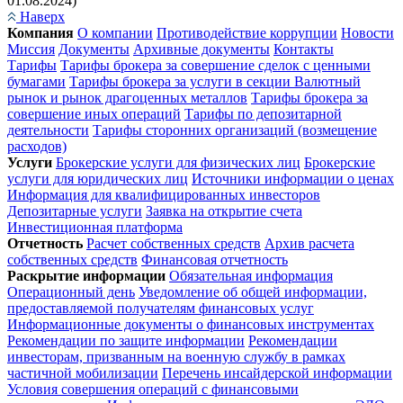
01.08.2024)
Наверх
Компания
О компании
Противодействие коррупции
Новости
Миссия
Документы
Архивные документы
Контакты
Тарифы
Тарифы брокера за совершение сделок с ценными
бумагами
Тарифы брокера за услуги в секции Валютный
рынок и рынок драгоценных металлов
Тарифы брокера за
совершение иных операций
Тарифы по депозитарной
деятельности
Тарифы сторонних организаций (возмещение
расходов)
Услуги
Брокерские услуги для физических лиц
Брокерские
услуги для юридических лиц
Источники информации о ценах
Информация для квалифицированных инвесторов
Депозитарные услуги
Заявка на открытие счета
Инвестиционная платформа
Отчетность
Расчет собственных средств
Архив расчета
собственных средств
Финансовая отчетность
Раскрытие информации
Обязательная информация
Операционный день
Уведомление об общей информации,
предоставляемой получателям финансовых услуг
Информационные документы о финансовых инструментах
Рекомендации по защите информации
Рекомендации
инвесторам, призванным на военную службу в рамках
частичной мобилизации
Перечень инсайдерской информации
Условия совершения операций с финансовыми