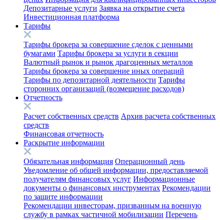
Депозитарные услуги
Заявка на открытие счета
Инвестиционная платформа
Тарифы
Тарифы брокера за совершение сделок с ценными
бумагами
Тарифы брокера за услуги в секции
Валютный рынок и рынок драгоценных металлов
Тарифы брокера за совершение иных операций
Тарифы по депозитарной деятельности
Тарифы
сторонних организаций (возмещение расходов)
Отчетность
Расчет собственных средств
Архив расчета собственных
средств
Финансовая отчетность
Раскрытие информации
Обязательная информация
Операционный день
Уведомление об общей информации, предоставляемой
получателям финансовых услуг
Информационные
документы о финансовых инструментах
Рекомендации
по защите информации
Рекомендации инвесторам, призванным на военную
службу в рамках частичной мобилизации
Перечень